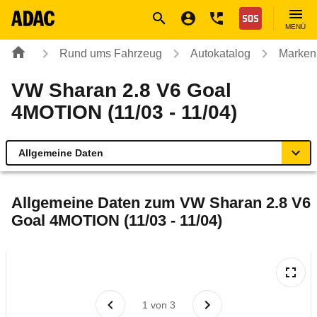
Navigation
Suche
Seiteninhalt
Fußzeile
Nothilfe
MENÜ
Rund ums Fahrzeug
Autokatalog
Marken
VW Sharan 2.8 V6 Goal
4MOTION (11/03 - 11/04)
Allgemeine Daten
Allgemeine Daten
Allgemeine Daten zum
VW Sharan 2.8 V6
Goal 4MOTION (11/03 - 11/04)
Technische Daten
Laufende Kosten
Rückrufe & Mängel
1
von
3