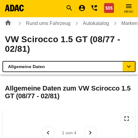
Navigation
Suche
Seiteninhalt
Fußzeile
Nothilfe
MENÜ
Rund ums Fahrzeug
Autokatalog
Marken
VW Scirocco 1.5 GT (08/77 -
02/81)
Allgemeine Daten
Allgemeine Daten
Allgemeine Daten zum
VW Scirocco 1.5
GT (08/77 - 02/81)
Technische Daten
Laufende Kosten
Rückrufe & Mängel
1
von
4