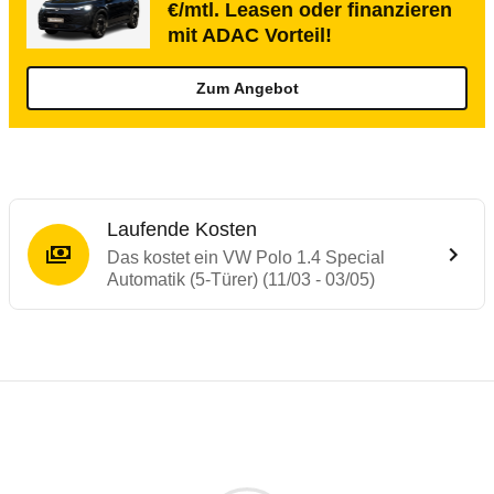
€/mtl. Leasen oder finanzieren
mit ADAC Vorteil!
Zum Angebot
Laufende Kosten
Das kostet ein VW Polo 1.4 Special
Automatik (5-Türer) (11/03 - 03/05)
Testergebnisse von ähnlichen Autos
Laufende Kosten
Rückrufe & Mängel des VW Polo
Technische Daten des
VW Polo 1.4 Special
Hier finden Sie eine Übersicht aller Autotests aus de
Individuelle Berechnung
Berechnung