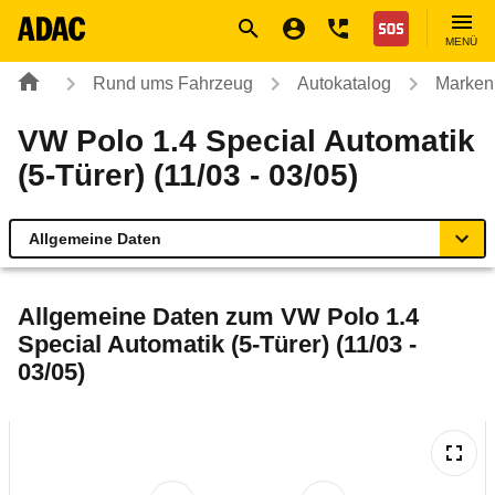
Navigation
Suche
Seiteninhalt
Fußzeile
Nothilfe
MENÜ
Rund ums Fahrzeug
Autokatalog
Marken
VW Polo 1.4 Special Automatik
(5-Türer) (11/03 - 03/05)
Allgemeine Daten
Allgemeine Daten
Allgemeine Daten zum
VW Polo 1.4
Special Automatik (5-Türer) (11/03 -
Technische Daten
03/05)
Ähnliche Autotests
Laufende Kosten