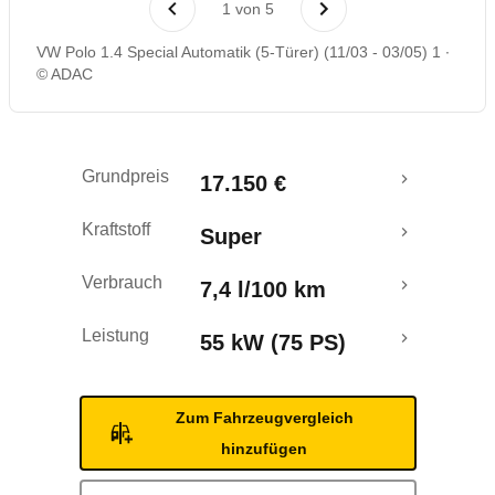
1
von
5
Rückrufe & Mängel
VW Polo 1.4 Special Automatik (5-Türer) (11/03 - 03/05) 1
© ADAC
Grundpreis
17.150 €
Kraftstoff
Super
Verbrauch
7,4 l/100 km
Leistung
55 kW (75 PS)
Zum Fahrzeugvergleich
hinzufügen