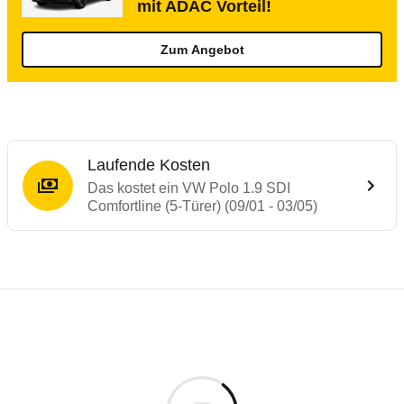
mit ADAC Vorteil!
Zum Angebot
Laufende Kosten
Das kostet ein VW Polo 1.9 SDI
Comfortline (5-Türer) (09/01 - 03/05)
Testergebnisse von ähnlichen Autos
Laufende Kosten
Rückrufe & Mängel des VW Polo
Technische Daten des
VW Polo 1.9 SDI Com
Hier finden Sie eine Übersicht aller Autotests aus de
Individuelle Berechnung
Berechnung
€