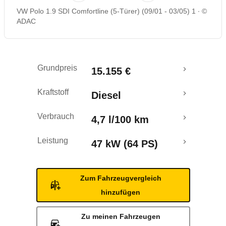
VW Polo 1.9 SDI Comfortline (5-Türer) (09/01 - 03/05) 1
©
Rückrufe & Mängel
ADAC
Grundpreis
15.155 €
Kraftstoff
Diesel
Verbrauch
4,7 l/100 km
Leistung
47 kW (64 PS)
Zum Fahrzeugvergleich
hinzufügen
Zu meinen Fahrzeugen