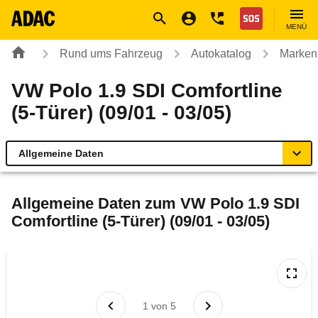
Navigation
Suche
Seiteninhalt
Fußzeile
Nothilfe
MENÜ
Rund ums Fahrzeug
Autokatalog
Marken
VW Polo 1.9 SDI Comfortline
(5-Türer) (09/01 - 03/05)
Allgemeine Daten
Allgemeine Daten
Allgemeine Daten zum
VW Polo 1.9 SDI
Comfortline (5-Türer) (09/01 - 03/05)
Technische Daten
Ähnliche Autotests
Laufende Kosten
1
von
5