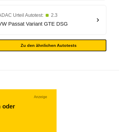
ADAC Urteil Autotest:
2.3
VW
Passat Variant GTE DSG
Zu den ähnlichen Autotests
Anzeige
n oder