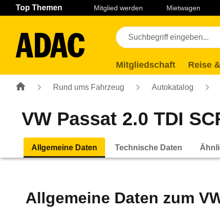
Navigation
Suche
Seiteninhalt
Fußzeile
Top Themen
Mitglied werden
Mietwagen
Mitgliedschaft
Reise &
Rund ums Fahrzeug
Autokatalog
VW Passat 2.0 TDI SCR
Allgemeine Daten
Technische Daten
Ähnli
Allgemeine Daten zum
VW