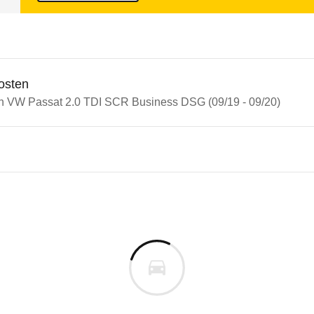
osten
in VW Passat 2.0 TDI SCR Business DSG (09/19 - 09/20)
n Autos
assat
ssat 2.0 TDI SCR Business D
s derselben Baureihengeneration wie das ausgewähl
m