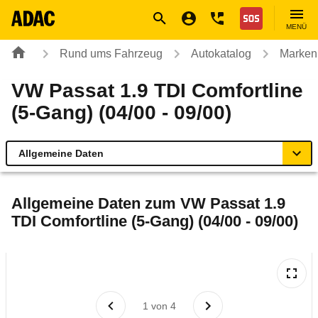
Navigation
Suche
Seiteninhalt
Fußzeile
Nothilfe
MENÜ
Rund ums Fahrzeug
Autokatalog
Marken
VW Passat 1.9 TDI Comfortline
(5-Gang) (04/00 - 09/00)
Allgemeine Daten
Allgemeine Daten
Allgemeine Daten zum
VW Passat 1.9
TDI Comfortline (5-Gang) (04/00 - 09/00)
Technische Daten
Laufende Kosten
Rückrufe & Mängel
1
von
4