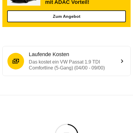
mit ADAC Vorteil!
Zum Angebot
Laufende Kosten
Das kostet ein VW Passat 1.9 TDI
Comfortline (5-Gang) (04/00 - 09/00)
Laufende Kosten
Rückrufe & Mängel des VW Passat
Technische Daten des
VW Passat 1.9 TDI 
Individuelle Berechnung
Berechnung
€