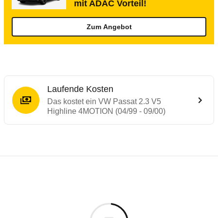
mit ADAC Vorteil!
Zum Angebot
Laufende Kosten
Das kostet ein VW Passat 2.3 V5
Highline 4MOTION (04/99 - 09/00)
Laufende Kosten
Rückrufe & Mängel des VW Passat
Technische Daten des
VW Passat 2.3 V5 H
Individuelle Berechnung
Berechnung