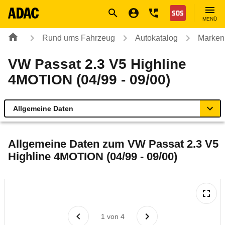
Navigation
Suche
Seiteninhalt
Fußzeile
Nothilfe
MENÜ
Rund ums Fahrzeug
Autokatalog
Marken
VW Passat 2.3 V5 Highline
4MOTION (04/99 - 09/00)
Allgemeine Daten
Allgemeine Daten
Allgemeine Daten zum
VW Passat 2.3 V5
Highline 4MOTION (04/99 - 09/00)
Technische Daten
Laufende Kosten
Rückrufe & Mängel
1
von
4