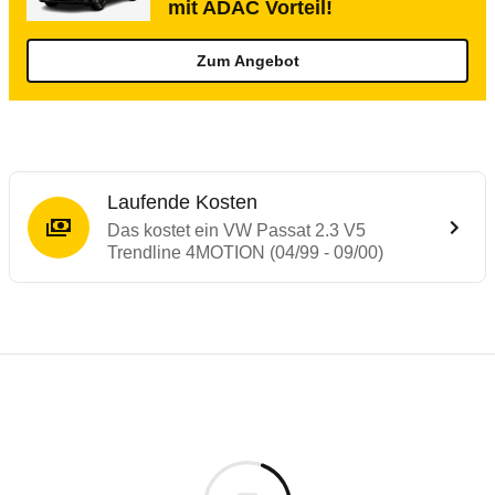
mit ADAC Vorteil!
Zum Angebot
Laufende Kosten
Das kostet ein VW Passat 2.3 V5
Trendline 4MOTION (04/99 - 09/00)
Laufende Kosten
Rückrufe & Mängel des VW Passat
Technische Daten des
VW Passat 2.3 V5 T
Individuelle Berechnung
Berechnung