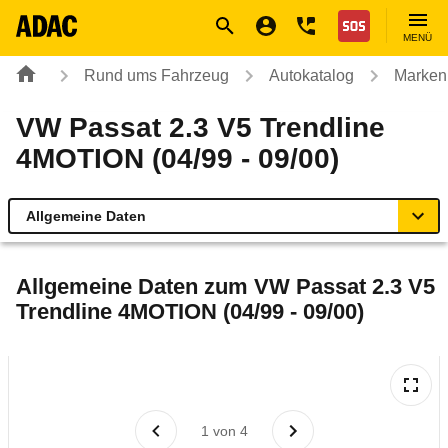
Navigation
Suche
Seiteninhalt
Fußzeile
Nothilfe
MENÜ
Rund ums Fahrzeug
Autokatalog
Marken
VW Passat 2.3 V5 Trendline
4MOTION (04/99 - 09/00)
Allgemeine Daten
Allgemeine Daten
Allgemeine Daten zum
VW Passat 2.3 V5
Trendline 4MOTION (04/99 - 09/00)
Technische Daten
Laufende Kosten
Rückrufe & Mängel
1
von
4