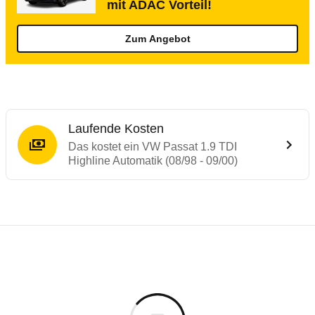
mit ADAC Vorteil!
Zum Angebot
Laufende Kosten
Das kostet ein VW Passat 1.9 TDI
Highline Automatik (08/98 - 09/00)
Laufende Kosten
Rückrufe & Mängel des VW Passat
Technische Daten des
VW Passat 1.9 TDI 
Individuelle Berechnung
Berechnung
€