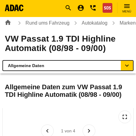
Navigation
Suche
Seiteninhalt
Fußzeile
Nothilfe
MENÜ
Rund ums Fahrzeug
Autokatalog
Marken
VW Passat 1.9 TDI Highline
Automatik (08/98 - 09/00)
Allgemeine Daten
Allgemeine Daten
Allgemeine Daten zum
VW Passat 1.9
TDI Highline Automatik (08/98 - 09/00)
Technische Daten
Laufende Kosten
Rückrufe & Mängel
1
von
4