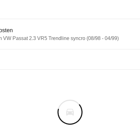
osten
n VW Passat 2.3 VR5 Trendline syncro (08/98 - 04/99)
assat
ssat 2.3 VR5 Trendline syncro
cm
m
uges informieren. Welche Fahrzeuge genau betroffe