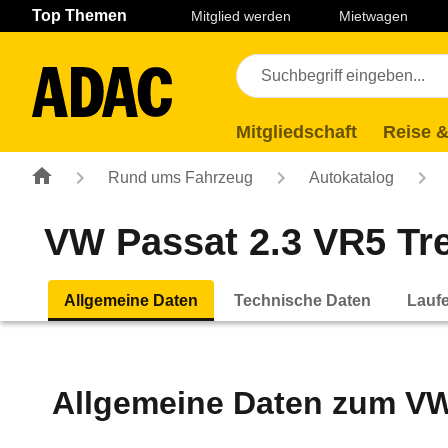
Navigation
Suche
Seiteninhalt
Fußzeile
Top Themen
Mitglied werden
Mietwagen
Mitgliedschaft
Reise &
Rund ums Fahrzeug
Autokatalog
VW Passat 2.3 VR5 Tre
Allgemeine Daten
Technische Daten
Lauf
Allgemeine Daten zum
VW