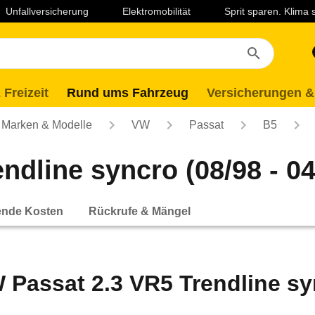
Unfallversicherung
Elektromobilität
Sprit sparen. Klima
 Freizeit
Rund ums Fahrzeug
Versicherungen &
Marken & Modelle
VW
Passat
B5
ndline syncro (08/98 - 04
ende Kosten
Rückrufe & Mängel
 Passat 2.3 VR5 Trendline syn