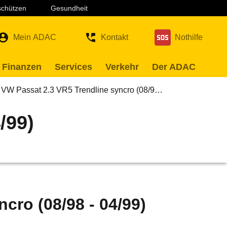
 schützen
Gesundheit
Mein ADAC
Kontakt
Nothilfe
 Finanzen
Services
Verkehr
Der ADAC
VW Passat 2.3 VR5 Trendline syncro (08/9…
/99)
cro (08/98 - 04/99)