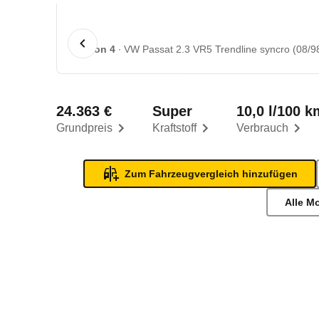
1 von 4
VW Passat 2.3 VR5 Trendline syncro (08/98
24.363 €
Super
10,0 l/100 k
Grundpreis
Kraftstoff
Verbrauch
Zum Fahrzeugvergleich hinzufügen
Alle M