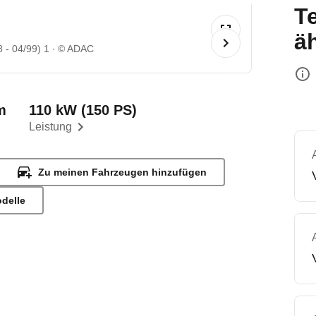
T
ä
 - 04/99) 1
© ADAC
m
110 kW (150 PS)
Leistung
Zu meinen Fahrzeugen hinzufügen
odelle