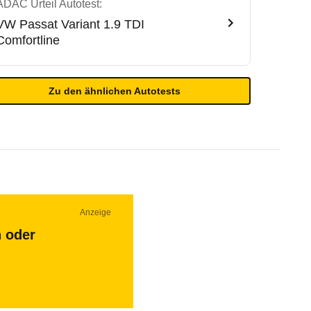
ADAC Urteil Autotest:
VW
Passat Variant 1.9 TDI
Comfortline
Zu den ähnlichen Autotests
Anzeige
n oder