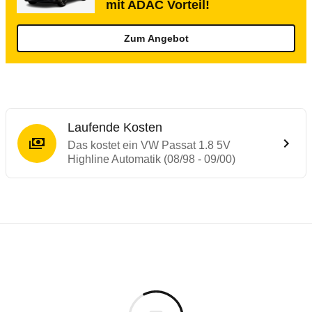
mit ADAC Vorteil!
Zum Angebot
Laufende Kosten
Das kostet ein VW Passat 1.8 5V
Highline Automatik (08/98 - 09/00)
Laufende Kosten
Rückrufe & Mängel des VW Passat
Technische Daten des
VW Passat 1.8 5V H
Individuelle Berechnung
Berechnung
€