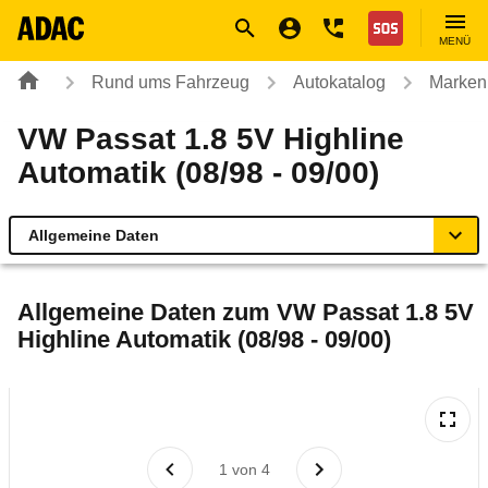
Navigation
Suche
Seiteninhalt
Fußzeile
Nothilfe
MENÜ
Rund ums Fahrzeug
Autokatalog
Marken
VW Passat 1.8 5V Highline
Automatik (08/98 - 09/00)
Allgemeine Daten
Allgemeine Daten
Allgemeine Daten zum
VW Passat 1.8 5V
Highline Automatik (08/98 - 09/00)
Technische Daten
Laufende Kosten
Rückrufe & Mängel
1
von
4