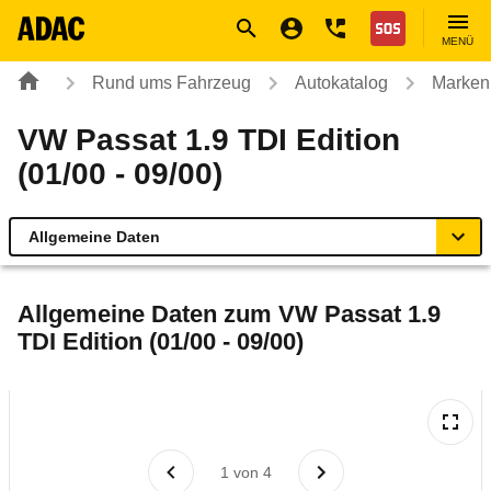
Navigation
Suche
Seiteninhalt
Fußzeile
Nothilfe
MENÜ
Rund ums Fahrzeug
Autokatalog
Marken
VW Passat 1.9 TDI Edition
(01/00 - 09/00)
Allgemeine Daten
Allgemeine Daten
Allgemeine Daten zum
VW Passat 1.9
TDI Edition (01/00 - 09/00)
Technische Daten
Laufende Kosten
Rückrufe & Mängel
1
von
4