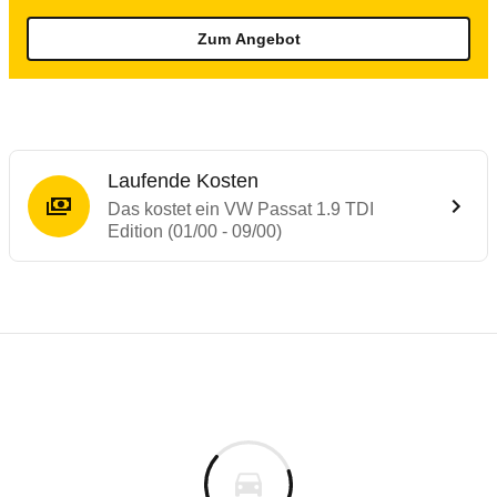
Zum Angebot
Laufende Kosten
Das kostet ein VW Passat 1.9 TDI
Edition (01/00 - 09/00)
Laufende Kosten
Rückrufe & Mängel des VW Passat
Technische Daten des
VW Passat 1.9 TDI E
Individuelle Berechnung
Berechnung
€
Alle Rückrufe
is