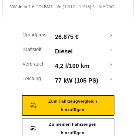
VW Jetta 1.6 TDI BMT Life (12/12 - 12/13) 1
© ADAC
Rückrufe & Mängel
Crashtest
Grundpreis
26.875 €
Kraftstoff
Diesel
Verbrauch
4,2 l/100 km
Leistung
77 kW (105 PS)
Zum Fahrzeugvergleich
hinzufügen
Zu meinen Fahrzeugen
hinzufügen