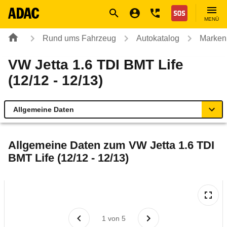
Navigation
Suche
Seiteninhalt
Fußzeile
Nothilfe
MENÜ
Rund ums Fahrzeug
Autokatalog
Marken
VW Jetta 1.6 TDI BMT Life
(12/12 - 12/13)
Allgemeine Daten
Allgemeine Daten
Allgemeine Daten zum
VW Jetta 1.6 TDI
BMT Life (12/12 - 12/13)
Technische Daten
Ähnliche Autotests
Laufende Kosten
1
von
5