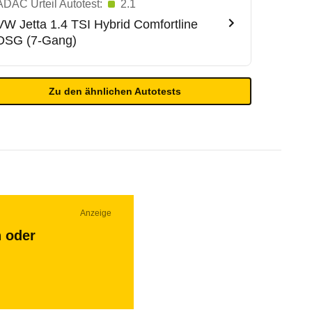
ADAC Urteil Autotest:
2.1
VW
Jetta 1.4 TSI Hybrid Comfortline
DSG (7-Gang)
Zu den ähnlichen Autotests
Anzeige
n oder