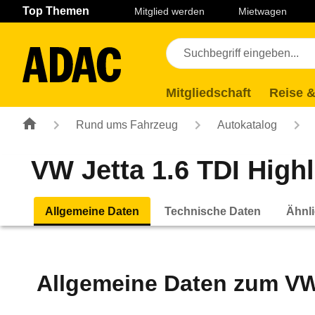
Navigation
Suche
Seiteninhalt
Fußzeile
Top Themen
Mitglied werden
Mietwagen
Mitgliedschaft
Reise &
Rund ums Fahrzeug
Autokatalog
VW Jetta 1.6 TDI Highli
Allgemeine Daten
Technische Daten
Ähnli
Allgemeine Daten zum
VW