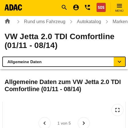
Navigation
Suche
Seiteninhalt
Fußzeile
Nothilfe
MENÜ
Rund ums Fahrzeug
Autokatalog
Marken
VW Jetta 2.0 TDI Comfortline
(01/11 - 08/14)
Allgemeine Daten
Allgemeine Daten
Allgemeine Daten zum
VW Jetta 2.0 TDI
Comfortline (01/11 - 08/14)
Technische Daten
Ähnliche Autotests
Laufende Kosten
1
von
5