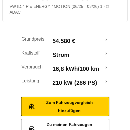
VW ID.4 Pro ENERGY 4MOTION (06/25 - 03/26) 1
©
Rückrufe & Mängel
ADAC
Reichweitenrechner
Grundpreis
54.580 €
Crashtest
Kraftstoff
Strom
Verbrauch
16,8 kWh/100 km
Leistung
210 kW (286 PS)
Zum Fahrzeugvergleich
hinzufügen
Zu meinen Fahrzeugen