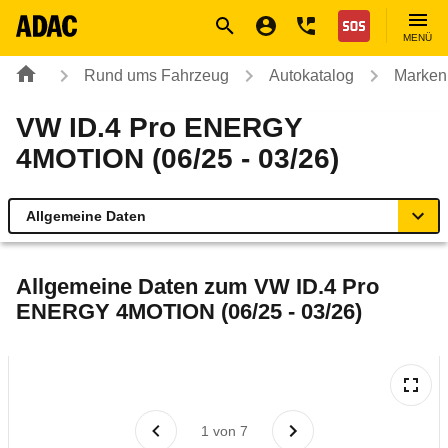
Navigation
Suche
Seiteninhalt
Fußzeile
Nothilfe
MENÜ
Rund ums Fahrzeug
Autokatalog
Marken
VW ID.4 Pro ENERGY
4MOTION (06/25 - 03/26)
Allgemeine Daten
Allgemeine Daten
Allgemeine Daten zum
VW ID.4 Pro
ENERGY 4MOTION (06/25 - 03/26)
Technische Daten
Ähnliche Autotests
Laufende Kosten
1
von
7