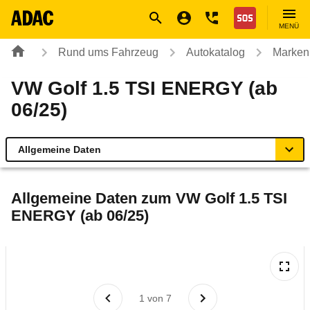
Navigation
Suche
Seiteninhalt
Fußzeile
Nothilfe
MENÜ
Rund ums Fahrzeug
Autokatalog
Marken
VW Golf 1.5 TSI ENERGY (ab
06/25)
Allgemeine Daten
Allgemeine Daten
Allgemeine Daten zum
VW Golf 1.5 TSI
ENERGY (ab 06/25)
Technische Daten
Ähnliche Autotests
Laufende Kosten
1
von
7