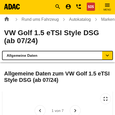
Navigation
Suche
Seiteninhalt
Fußzeile
Nothilfe
MENÜ
Rund ums Fahrzeug
Autokatalog
Marken
VW Golf 1.5 eTSI Style DSG
(ab 07/24)
Allgemeine Daten
Allgemeine Daten
Allgemeine Daten zum
VW Golf 1.5 eTSI
Style DSG (ab 07/24)
Technische Daten
Ähnliche Autotests
Laufende Kosten
1
von
7