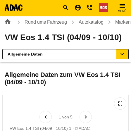
Navigation
Suche
Seiteninhalt
Fußzeile
Nothilfe
MENÜ
Rund ums Fahrzeug
Autokatalog
Marken
VW Eos 1.4 TSI (04/09 - 10/10)
Allgemeine Daten
Allgemeine Daten
Allgemeine Daten zum
VW Eos 1.4 TSI
(04/09 - 10/10)
Technische Daten
Ähnliche Autotests
Laufende Kosten
1
von
5
VW Eos 1.4 TSI (04/09 - 10/10) 1
© ADAC