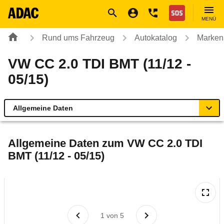
Navigation
Suche
Seiteninhalt
Fußzeile
Nothilfe
MENÜ
Rund ums Fahrzeug
Autokatalog
Marken
VW CC 2.0 TDI BMT (11/12 -
05/15)
Allgemeine Daten
Allgemeine Daten
Allgemeine Daten zum
VW CC 2.0 TDI
BMT (11/12 - 05/15)
Technische Daten
Ähnliche Autotests
Laufende Kosten
1
von
5