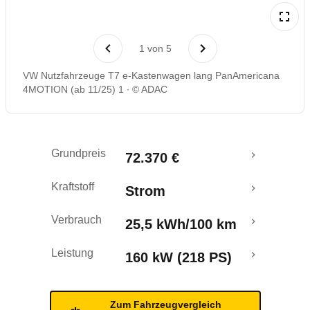
Laufende Kosten
1
von
5
Rückrufe & Mängel
VW Nutzfahrzeuge T7 e-Kastenwagen lang PanAmericana
4MOTION (ab 11/25) 1
© ADAC
Reichweitenrechner
Crashtest
Grundpreis
72.370 €
Kraftstoff
Strom
Verbrauch
25,5 kWh/100 km
Leistung
160 kW (218 PS)
Zum Fahrzeugvergleich