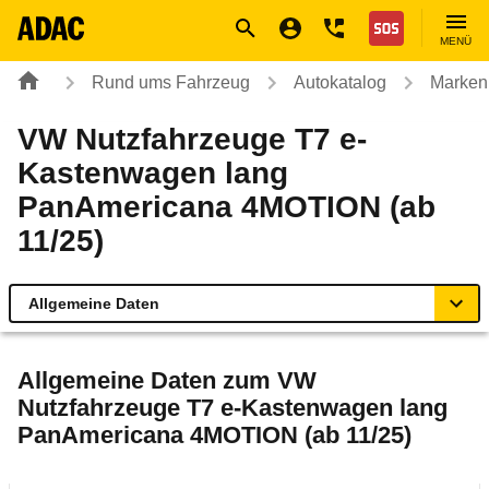
Navigation
Suche
Seiteninhalt
Fußzeile
Nothilfe
MENÜ
Rund ums Fahrzeug
Autokatalog
Marken
VW Nutzfahrzeuge T7 e-
Kastenwagen lang
PanAmericana 4MOTION (ab
11/25)
Allgemeine Daten
Allgemeine Daten
Allgemeine Daten zum
VW
Nutzfahrzeuge T7 e-Kastenwagen lang
Technische Daten
PanAmericana 4MOTION (ab 11/25)
Ähnliche Autotests