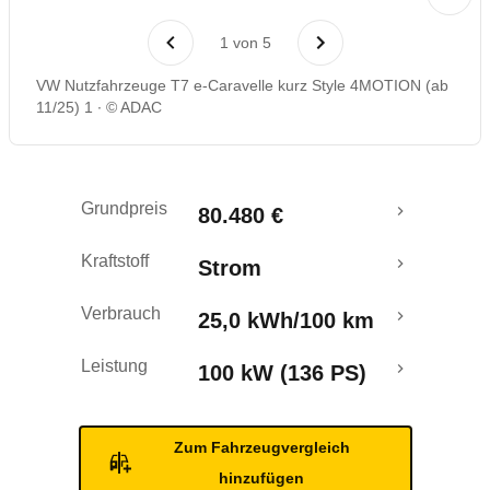
Laufende Kosten
1
von
5
Rückrufe & Mängel
VW Nutzfahrzeuge T7 e-Caravelle kurz Style 4MOTION (ab
11/25) 1
© ADAC
Reichweitenrechner
Crashtest
Grundpreis
80.480 €
Kraftstoff
Strom
Verbrauch
25,0 kWh/100 km
Leistung
100 kW (136 PS)
Zum Fahrzeugvergleich
hinzufügen