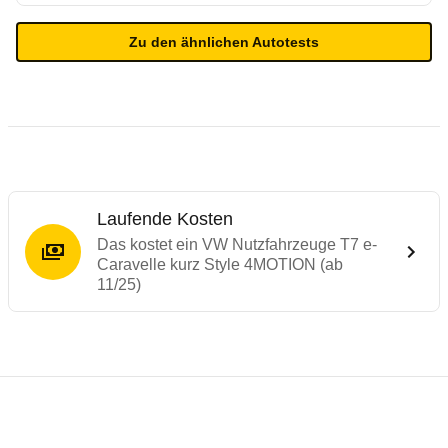
Zu den ähnlichen Autotests
Laufende Kosten
Das kostet ein VW Nutzfahrzeuge T7 e-
Caravelle kurz Style 4MOTION (ab
11/25)
Testergebnisse von ähnlichen Autos
Laufende Kosten
Rückrufe & Mängel des VW Nutzfahrzeuge 
Reichweitenrechner
Crashtest Ford Tourneo Custom / VW Tran
Technische Daten des
VW Nutzfahrzeuge 