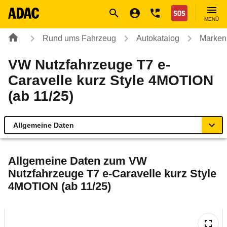
Navigation
Suche
Seiteninhalt
Fußzeile
Nothilfe
MENÜ
Rund ums Fahrzeug
Autokatalog
Marken
VW Nutzfahrzeuge T7 e-
Caravelle kurz Style 4MOTION
(ab 11/25)
Allgemeine Daten
Allgemeine Daten
Allgemeine Daten zum
VW
Nutzfahrzeuge T7 e-Caravelle kurz Style
Technische Daten
4MOTION (ab 11/25)
Ähnliche Autotests