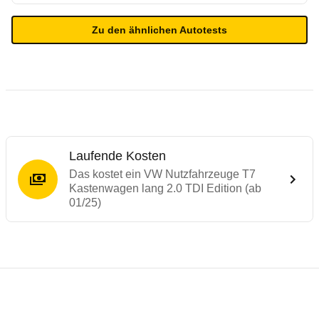
Zu den ähnlichen Autotests
Laufende Kosten
Das kostet ein VW Nutzfahrzeuge T7
Kastenwagen lang 2.0 TDI Edition (ab
01/25)
Testergebnisse von ähnlichen Autos
Laufende Kosten
Rückrufe & Mängel des VW Nutzfahrzeuge 
Crashtest Ford Tourneo Custom / VW Tran
Technische Daten des
VW Nutzfahrzeuge T