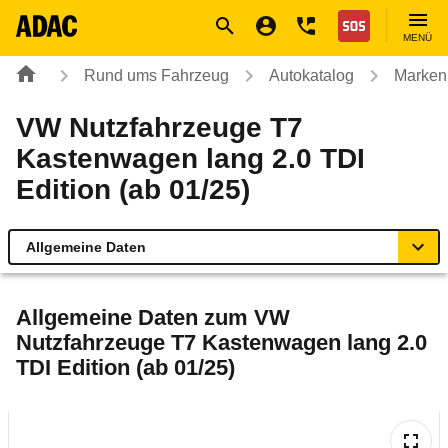
Navigation
Suche
Seiteninhalt
Fußzeile
Nothilfe
MENÜ
Rund ums Fahrzeug
Autokatalog
Marken
VW Nutzfahrzeuge T7
Kastenwagen lang 2.0 TDI
Edition (ab 01/25)
Allgemeine Daten
Allgemeine Daten
Allgemeine Daten zum
VW
Nutzfahrzeuge T7 Kastenwagen lang 2.0
Technische Daten
TDI Edition (ab 01/25)
Ähnliche Autotests