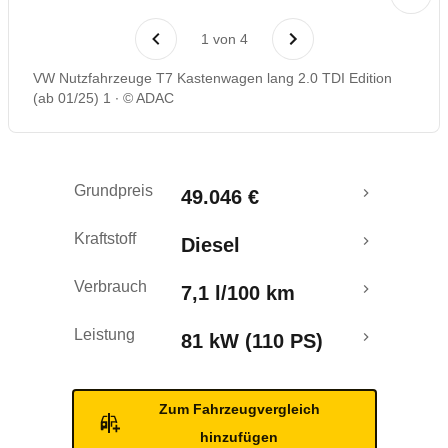
Laufende Kosten
1
von
4
Rückrufe & Mängel
VW Nutzfahrzeuge T7 Kastenwagen lang 2.0 TDI Edition
(ab 01/25) 1
© ADAC
Crashtest
Grundpreis
49.046 €
Kraftstoff
Diesel
Verbrauch
7,1 l/100 km
Leistung
81 kW (110 PS)
Zum Fahrzeugvergleich
hinzufügen