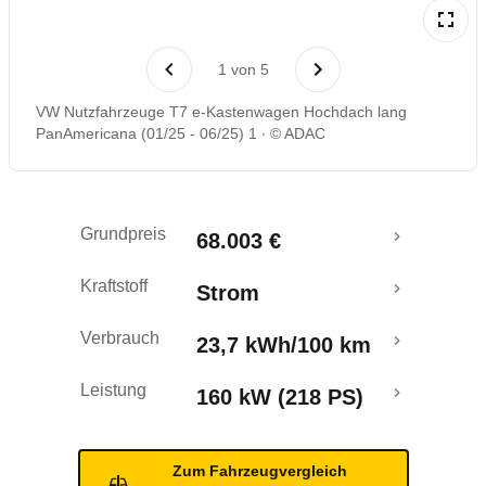
Laufende Kosten
1
von
5
Rückrufe & Mängel
VW Nutzfahrzeuge T7 e-Kastenwagen Hochdach lang
PanAmericana (01/25 - 06/25) 1
© ADAC
Reichweitenrechner
Crashtest
Grundpreis
68.003 €
Kraftstoff
Strom
Verbrauch
23,7 kWh/100 km
Leistung
160 kW (218 PS)
Zum Fahrzeugvergleich