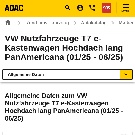
Navigation
Suche
Seiteninhalt
Fußzeile
Nothilfe
MENÜ
Rund ums Fahrzeug
Autokatalog
Marken
VW Nutzfahrzeuge T7 e-
Kastenwagen Hochdach lang
PanAmericana (01/25 - 06/25)
Allgemeine Daten
Allgemeine Daten
Allgemeine Daten zum
VW
Nutzfahrzeuge T7 e-Kastenwagen
Technische Daten
Hochdach lang PanAmericana (01/25 -
06/25)
Ähnliche Autotests