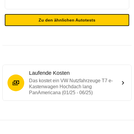
Zu den ähnlichen Autotests
Laufende Kosten
Das kostet ein VW Nutzfahrzeuge T7 e-
Kastenwagen Hochdach lang
PanAmericana (01/25 - 06/25)
Testergebnisse von ähnlichen Autos
Laufende Kosten
Rückrufe & Mängel des VW Nutzfahrzeuge 
Reichweitenrechner
Crashtest Ford Tourneo Custom / VW Tran
Technische Daten des
VW Nutzfahrzeuge 