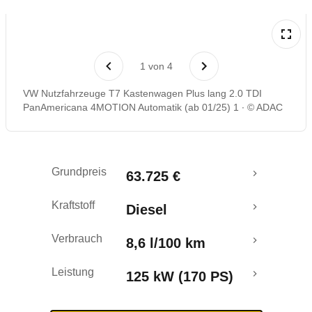
Laufende Kosten
1
von
4
Rückrufe & Mängel
VW Nutzfahrzeuge T7 Kastenwagen Plus lang 2.0 TDI
PanAmericana 4MOTION Automatik (ab 01/25) 1
© ADAC
Crashtest
Grundpreis
63.725 €
Kraftstoff
Diesel
Verbrauch
8,6 l/100 km
Leistung
125 kW (170 PS)