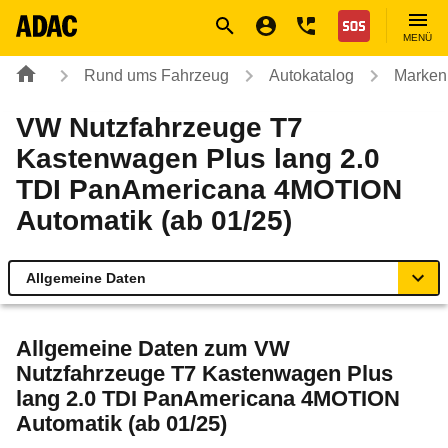
Navigation
Suche
Seiteninhalt
Fußzeile
Nothilfe
MENÜ
Rund ums Fahrzeug
Autokatalog
Marken
VW Nutzfahrzeuge T7
Kastenwagen Plus lang 2.0
TDI PanAmericana 4MOTION
Automatik (ab 01/25)
Allgemeine Daten
Allgemeine Daten
Allgemeine Daten zum
VW
Nutzfahrzeuge T7 Kastenwagen Plus
Technische Daten
lang 2.0 TDI PanAmericana 4MOTION
Automatik (ab 01/25)
Ähnliche Autotests