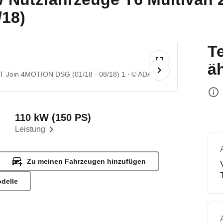
/18)
T
ä
T Join 4MOTION DSG (01/18 - 08/18) 1
© ADAC
110 kW (150 PS)
Leistung
Zu meinen Fahrzeugen hinzufügen
odelle