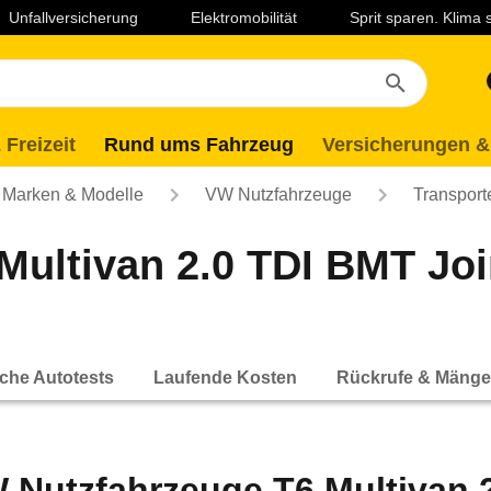
Unfallversicherung
Elektromobilität
Sprit sparen. Klima
 Freizeit
Rund ums Fahrzeug
Versicherungen &
Marken & Modelle
VW Nutzfahrzeuge
Transport
Multivan 2.0 TDI BMT J
che Autotests
Laufende Kosten
Rückrufe & Mänge
 Nutzfahrzeuge T6 Multivan 