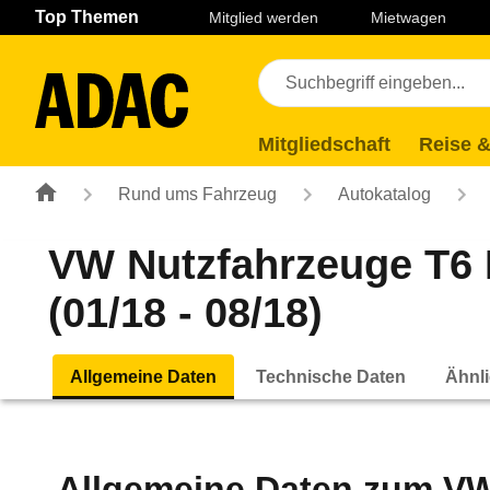
Navigation
Suche
Seiteninhalt
Fußzeile
Top Themen
Mitglied werden
Mietwagen
Mitgliedschaft
Reise &
Rund ums Fahrzeug
Autokatalog
VW Nutzfahrzeuge T6 
(01/18 - 08/18)
Allgemeine Daten
Technische Daten
Ähnli
Allgemeine Daten zum
VW