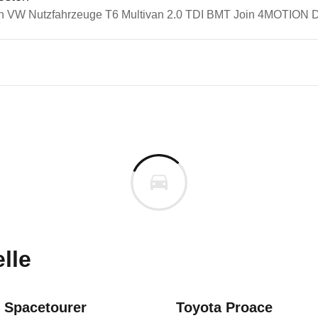
in VW Nutzfahrzeuge T6 Multivan 2.0 TDI BMT Join 4MOTION D
n Autos
utzfahrzeuge Transporter
tzfahrzeuge T6 Multivan 2.0
s derselben Baureihengeneration wie das ausgewähl
m
uges informieren. Welche Fahrzeuge genau betroffe
lle
 kW-Dieselmotor und DQ500-Automatikge
n Spacetourer
Toyota Proace