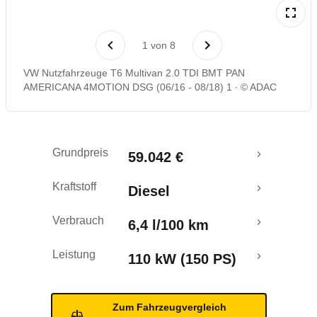
Laufende Kosten
1
von
8
Rückrufe & Mängel
VW Nutzfahrzeuge T6 Multivan 2.0 TDI BMT PAN
AMERICANA 4MOTION DSG (06/16 - 08/18) 1
© ADAC
Grundpreis
59.042 €
Kraftstoff
Diesel
Verbrauch
6,4 l/100 km
Leistung
110 kW (150 PS)
Zum Fahrzeugvergleich