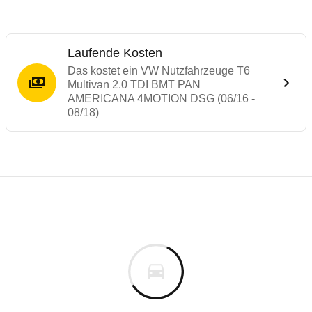
Laufende Kosten
Das kostet ein VW Nutzfahrzeuge T6
Multivan 2.0 TDI BMT PAN
AMERICANA 4MOTION DSG (06/16 -
08/18)
Testergebnisse von ähnlichen Autos
Laufende Kosten
Rückrufe & Mängel des VW Nutzfahrzeuge 
Technische Daten des
VW Nutzfahrzeuge
Hier finden Sie eine Übersicht aller Autotests aus de
Individuelle Berechnung
Berechnung
Alle Rückrufe
s
70.166 €
Fahrzeugpreis
Hier können Sie sich zu den Rückrufen des Fahrzeuges 
0 km