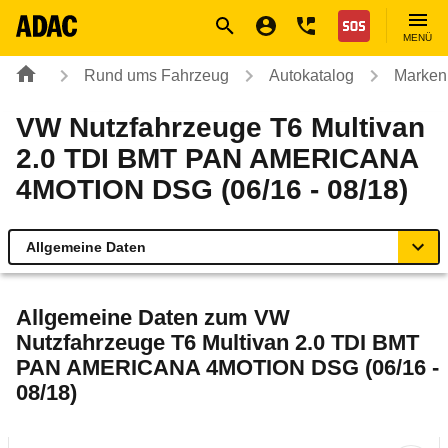
Navigation
Suche
Seiteninhalt
Fußzeile
Nothilfe
MENÜ
Rund ums Fahrzeug
Autokatalog
Marken
VW Nutzfahrzeuge T6 Multivan
2.0 TDI BMT PAN AMERICANA
4MOTION DSG (06/16 - 08/18)
Allgemeine Daten
Allgemeine Daten
Allgemeine Daten zum
VW
Nutzfahrzeuge T6 Multivan 2.0 TDI BMT
Technische Daten
PAN AMERICANA 4MOTION DSG (06/16 -
08/18)
Ähnliche Autotests