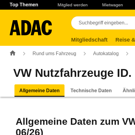
Navigation
Suche
Seiteninhalt
Fußzeile
Top Themen
Mitglied werden
Mietwagen
Mitgliedschaft
Reise &
Rund ums Fahrzeug
Autokatalog
VW Nutzfahrzeuge ID.
Allgemeine Daten
Technische Daten
Ähnli
Allgemeine Daten zum
VW
06/26)