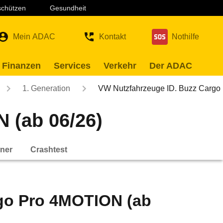
 schützen
Gesundheit
Mein ADAC
Kontakt
Nothilfe
 Finanzen
Services
Verkehr
Der ADAC
1. Generation
VW Nutzfahrzeuge ID. Buzz Carg
 (ab 06/26)
ner
Crashtest
go Pro 4MOTION (ab