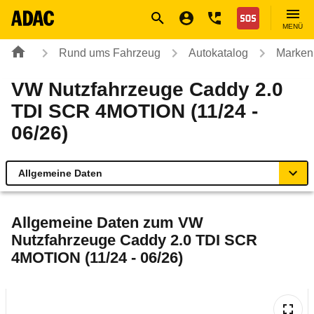
Navigation
Suche
Seiteninhalt
Fußzeile
Nothilfe
MENÜ
Rund ums Fahrzeug
Autokatalog
Marken
VW Nutzfahrzeuge Caddy 2.0
TDI SCR 4MOTION (11/24 -
06/26)
Allgemeine Daten
Allgemeine Daten
Allgemeine Daten zum
VW
Nutzfahrzeuge Caddy 2.0 TDI SCR
Technische Daten
4MOTION (11/24 - 06/26)
Ähnliche Autotests