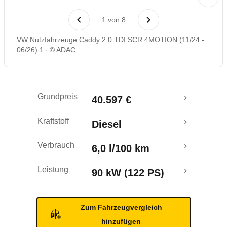
Laufende Kosten
1
von
8
Rückrufe & Mängel
VW Nutzfahrzeuge Caddy 2.0 TDI SCR 4MOTION (11/24 -
06/26) 1
© ADAC
Crashtest
Grundpreis
40.597 €
Kraftstoff
Diesel
Verbrauch
6,0 l/100 km
Leistung
90 kW (122 PS)
Zum Fahrzeugvergleich
hinzufügen