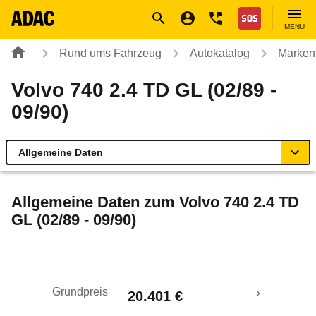
Navigation
Suche
Seiteninhalt
Fußzeile
Nothilfe
MENÜ
Rund ums Fahrzeug
Autokatalog
Marken
Volvo 740 2.4 TD GL (02/89 -
09/90)
Allgemeine Daten
Allgemeine Daten
Allgemeine Daten zum
Volvo 740 2.4 TD
GL (02/89 - 09/90)
Technische Daten
Laufende Kosten
Grundpreis
20.401 €
Rückrufe & Mängel