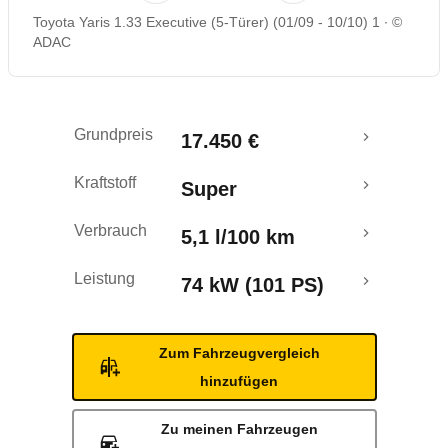
Toyota Yaris 1.33 Executive (5-Türer) (01/09 - 10/10) 1
©
Rückrufe & Mängel
ADAC
Grundpreis
17.450 €
Kraftstoff
Super
Verbrauch
5,1 l/100 km
Leistung
74 kW (101 PS)
Zum Fahrzeugvergleich
hinzufügen
Zu meinen Fahrzeugen