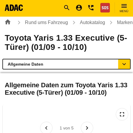
Navigation
Suche
Seiteninhalt
Fußzeile
Nothilfe
MENÜ
Rund ums Fahrzeug
Autokatalog
Marken
Toyota Yaris 1.33 Executive (5-
Türer) (01/09 - 10/10)
Allgemeine Daten
Allgemeine Daten
Allgemeine Daten zum
Toyota Yaris 1.33
Executive (5-Türer) (01/09 - 10/10)
Technische Daten
Ähnliche Autotests
Laufende Kosten
1
von
5