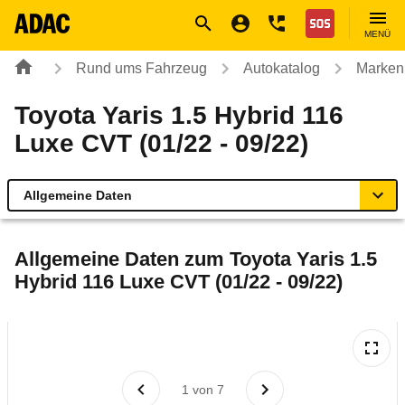
Navigation
Suche
Seiteninhalt
Fußzeile
Nothilfe
MENÜ
Rund ums Fahrzeug
Autokatalog
Marken
Toyota Yaris 1.5 Hybrid 116
Luxe CVT (01/22 - 09/22)
Allgemeine Daten
Allgemeine Daten
Allgemeine Daten zum
Toyota Yaris 1.5
Hybrid 116 Luxe CVT (01/22 - 09/22)
Technische Daten
Ähnliche Autotests
Laufende Kosten
1
von
7