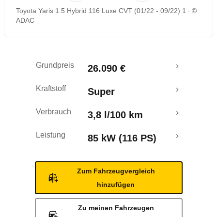
Toyota Yaris 1.5 Hybrid 116 Luxe CVT (01/22 - 09/22) 1
©
Rückrufe & Mängel
ADAC
Crashtest
Grundpreis
26.090 €
Kraftstoff
Super
Verbrauch
3,8 l/100 km
Leistung
85 kW (116 PS)
Zum Fahrzeugvergleich
hinzufügen
Zu meinen Fahrzeugen