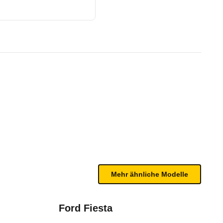
 - 07/15)
te Fahrzeug.
n sind, entnehmen Sie bitte dem Rückruf, da häufi
Mehr ähnliche Modelle
Ford Fiesta