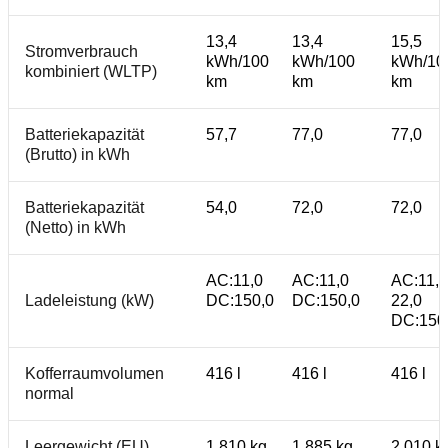
13,4
13,4
15,5
Stromverbrauch
kWh/100
kWh/100
kWh/10
kombiniert (WLTP)
km
km
km
Batteriekapazität
57,7
77,0
77,0
(Brutto) in kWh
Batteriekapazität
54,0
72,0
72,0
(Netto) in kWh
AC:11,0
AC:11,0
AC:11,0
Ladeleistung (kW)
DC:150,0
DC:150,0
22,0
DC:150
Kofferraumvolumen
416 l
416 l
416 l
normal
Leergewicht (EU)
1.810 kg
1.885 kg
2.010 k