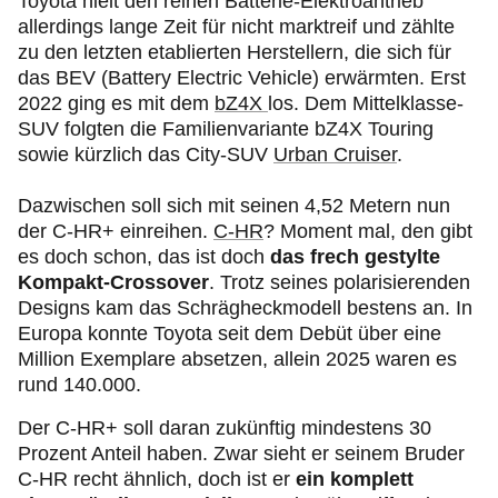
Toyota hielt den reinen Batterie-Elektroantrieb
allerdings lange Zeit für nicht marktreif und zählte
zu den letzten etablierten Herstellern, die sich für
das BEV (Battery Electric Vehicle) erwärmten. Erst
2022 ging es mit dem
bZ4X
los. Dem Mittelklasse-
SUV folgten die Familienvariante bZ4X Touring
sowie kürzlich das City-SUV
Urban Cruiser
.
Dazwischen soll sich mit seinen 4,52 Metern nun
der C-HR+ einreihen.
C-HR
? Moment mal, den gibt
es doch schon, das ist doch
das frech gestylte
Kompakt-Crossover
. Trotz seines polarisierenden
Designs kam das Schrägheckmodell bestens an. In
Europa konnte Toyota seit dem Debüt über eine
Million Exemplare absetzen, allein 2025 waren es
rund 140.000.
Der C-HR+ soll daran zukünftig mindestens 30
Prozent Anteil haben. Zwar sieht er seinem Bruder
C-HR recht ähnlich, doch ist er
ein komplett