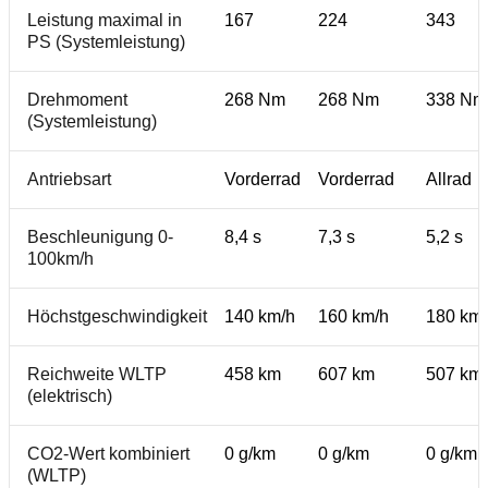
Leistung maximal in
167
224
343
PS (Systemleistung)
Drehmoment
268 Nm
268 Nm
338 Nm
(Systemleistung)
Antriebsart
Vorderrad
Vorderrad
Allrad
Beschleunigung 0-
8,4 s
7,3 s
5,2 s
100km/h
Höchstgeschwindigkeit
140 km/h
160 km/h
180 km/
Reichweite WLTP
458 km
607 km
507 km
(elektrisch)
CO2-Wert kombiniert
0 g/km
0 g/km
0 g/km
(WLTP)