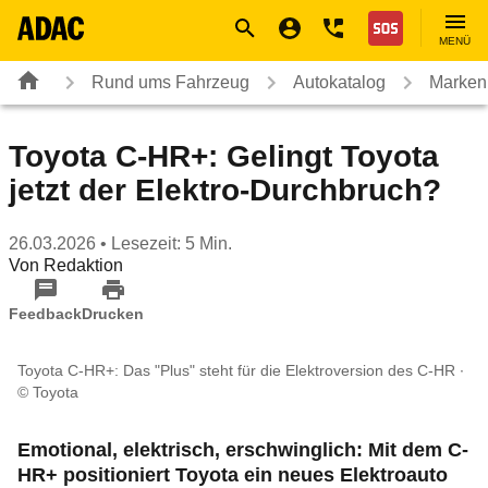
Navigation
Suche
Seiteninhalt
Fußzeile
Nothilfe
MENÜ
Rund ums Fahrzeug
Autokatalog
Marken
Toyota C-HR+: Gelingt Toyota
jetzt der Elektro-Durchbruch?
26.03.2026
• Lesezeit: 5 Min.
Von
Redaktion
Feedback
Drucken
Toyota C-HR+: Das "Plus" steht für die Elektroversion des C-HR
© Toyota
Emotional, elektrisch, erschwinglich: Mit dem C-
HR+ positioniert Toyota ein neues Elektroauto