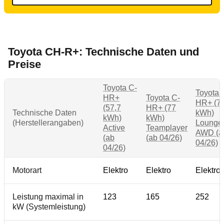
Toyota CH-R+: Technische Daten und
Preise
Toyota C-
Toyota 
HR+
Toyota C-
HR+ (7
(57,7
HR+ (77
Technische Daten
kWh)
kWh)
kWh)
(Herstellerangaben)
Lounge
Active
Teamplayer
AWD (a
(ab
(ab 04/26)
04/26)
04/26)
Motorart
Elektro
Elektro
Elektro
Leistung maximal in
123
165
252
kW (Systemleistung)