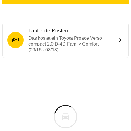
Laufende Kosten
Das kostet ein Toyota Proace Verso
compact 2.0 D-4D Family Comfort
(09/16 - 08/18)
Laufende Kosten
Rückrufe & Mängel des Toyota Proace
Technische Daten des
Toyota Proace Vers
Individuelle Berechnung
Berechnung
Alle Rückrufe
s
46.449 €
Fahrzeugpreis
Hier können Sie sich zu den Rückrufen des Fahrzeuges 
0 km