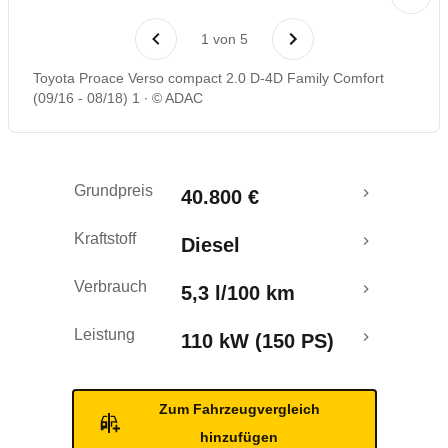
Rückrufe & Mängel
1
von
5
Toyota Proace Verso compact 2.0 D-4D Family Comfort
(09/16 - 08/18) 1
© ADAC
Grundpreis
40.800 €
Kraftstoff
Diesel
Verbrauch
5,3 l/100 km
Leistung
110 kW (150 PS)
Zum Fahrzeugvergleich
hinzufügen