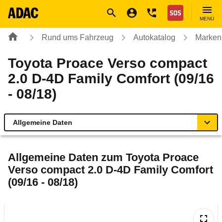
Navigation
Suche
Seiteninhalt
Fußzeile
Nothilfe
MENÜ
Rund ums Fahrzeug
Autokatalog
Marken
Toyota Proace Verso compact
2.0 D-4D Family Comfort (09/16
- 08/18)
Allgemeine Daten
Allgemeine Daten
Allgemeine Daten zum
Toyota Proace
Verso compact 2.0 D-4D Family Comfort
Technische Daten
(09/16 - 08/18)
Laufende Kosten