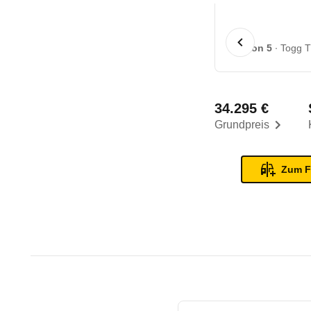
1 von 5
Togg T
34.295 €
Grundpreis
Zum F