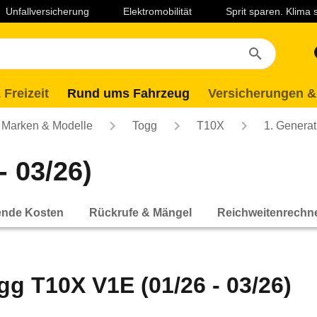
Unfallversicherung
Elektromobilität
Sprit sparen. Klima
 Freizeit
Rund ums Fahrzeug
Versicherungen &
Marken & Modelle
Togg
T10X
1. Generat
- 03/26)
ende Kosten
Rückrufe & Mängel
Reichweitenrechn
gg T10X V1E (01/26 - 03/26)