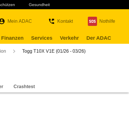
 schützen
Gesundheit
Mein ADAC
Kontakt
Nothilfe
 Finanzen
Services
Verkehr
Der ADAC
ion
Togg T10X V1E (01/26 - 03/26)
er
Crashtest