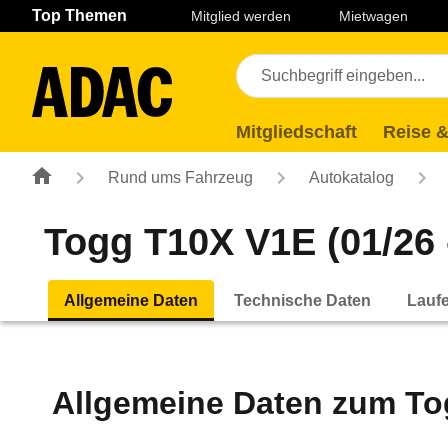
Navigation
Suche
Seiteninhalt
Fußzeile
Top Themen
Mitglied werden
Mietwagen
Mitgliedschaft
Reise &
Rund ums Fahrzeug
Autokatalog
Togg T10X V1E (01/26 
Allgemeine Daten
Technische Daten
Lauf
Allgemeine Daten zum
To