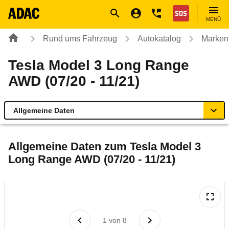
Navigation
Suche
Seiteninhalt
Fußzeile
Nothilfe
MENÜ
Rund ums Fahrzeug
Autokatalog
Marken
Tesla Model 3 Long Range
AWD (07/20 - 11/21)
Allgemeine Daten
Allgemeine Daten
Allgemeine Daten zum
Tesla Model 3
Long Range AWD (07/20 - 11/21)
Technische Daten
Ähnliche Autotests
Laufende Kosten
1
von
8