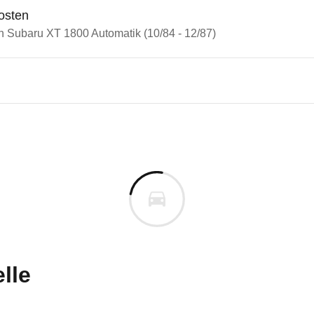
osten
in Subaru XT 1800 Automatik (10/84 - 12/87)
ru XT
u XT 1800 Automatik (10/84 -
n vor. Lassen Sie uns gerne wissen, wenn Sie Pro
lle