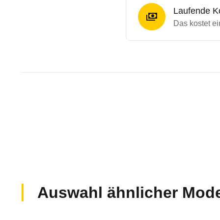
Laufende K
Das kostet e
Laufende Kosten
Rückrufe & Mängel des Suba
Technische Daten des
Subar
Individuelle Berechnung
Berechnung
20.886 €
k.A.
100 kW (136 PS)
1781 ccm
Keine gemeldeten Mängel
Grundpreis
Verbrauch
Leistung
Hubraum
k.A.
€ / Monat,
k.A.
ct / km
k.A.
k.A.
€
/ Monat
k.A.
ct
/ km
Fahrzeugpreis
Aktuell liegen uns keine Informationen zu Mängel
Auswahl ähnlicher Mode
Wertverlust
k.A.
Zur Mängelmeldung
Haltedauer