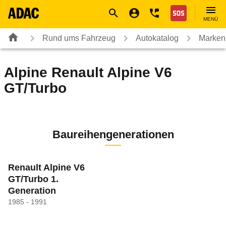
Navigation
Suche
Seiteninhalt
Fußzeile
Nothilfe
MENÜ
Rund ums Fahrzeug
Autokatalog
Marken
Alpine
Renault Alpine V6
GT/Turbo
Baureihengenerationen
Renault Alpine V6
GT/Turbo 1.
Generation
1985 - 1991