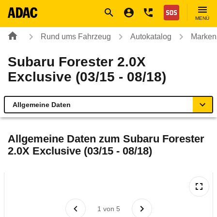
Navigation
Suche
Seiteninhalt
Fußzeile
Nothilfe
MENÜ
Rund ums Fahrzeug
Autokatalog
Marken
Subaru Forester 2.0X
Exclusive (03/15 - 08/18)
Allgemeine Daten
Allgemeine Daten
Allgemeine Daten zum
Subaru Forester
2.0X Exclusive (03/15 - 08/18)
Technische Daten
Ähnliche Autotests
Laufende Kosten
1
von
5