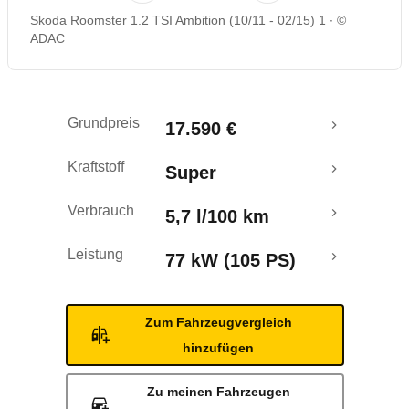
Skoda Roomster 1.2 TSI Ambition (10/11 - 02/15) 1
©
Rückrufe & Mängel
ADAC
Crashtest
Grundpreis
17.590 €
Kraftstoff
Super
Verbrauch
5,7 l/100 km
Leistung
77 kW (105 PS)
Zum Fahrzeugvergleich
hinzufügen
Zu meinen Fahrzeugen