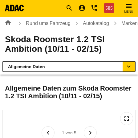
Navigation
Suche
Seiteninhalt
Fußzeile
Nothilfe
MENÜ
Rund ums Fahrzeug
Autokatalog
Marken
Skoda Roomster 1.2 TSI
Ambition (10/11 - 02/15)
Allgemeine Daten
Allgemeine Daten
Allgemeine Daten zum
Skoda Roomster
1.2 TSI Ambition (10/11 - 02/15)
Technische Daten
Ähnliche Autotests
Laufende Kosten
1
von
5