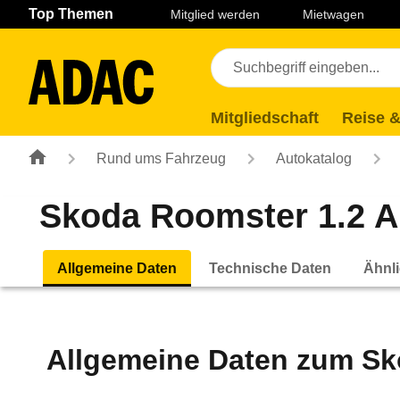
Navigation
Suche
Seiteninhalt
Fußzeile
Top Themen
Mitglied werden
Mietwagen
Mitgliedschaft
Reise &
Rund ums Fahrzeug
Autokatalog
Skoda Roomster 1.2 Am
Allgemeine Daten
Technische Daten
Ähnli
Allgemeine Daten zum
Sk