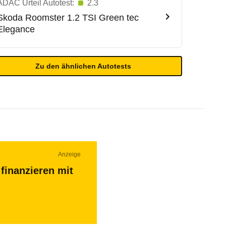
ADAC Urteil Autotest:
2.3
Skoda
Roomster 1.2 TSI Green tec
Elegance
Zu den ähnlichen Autotests
Anzeige
finanzieren mit