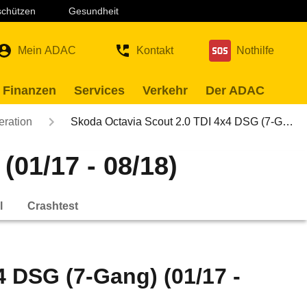
 schützen
Gesundheit
Mein ADAC
Kontakt
Nothilfe
 Finanzen
Services
Verkehr
Der ADAC
eration
Skoda Octavia Scout 2.0 TDI 4x4 DSG (7-G…
01/17 - 08/18)
l
Crashtest
4 DSG (7-Gang) (01/17 -