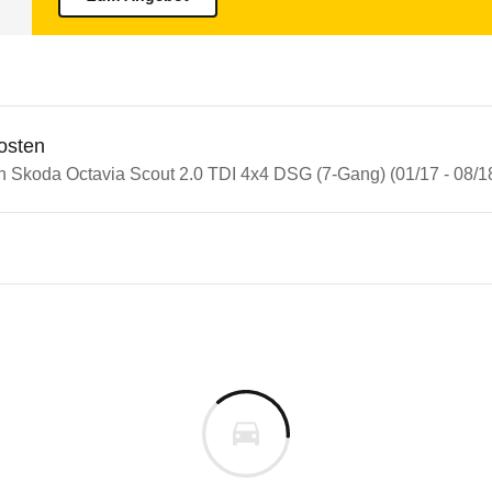
osten
in Skoda Octavia Scout 2.0 TDI 4x4 DSG (7-Gang) (01/17 - 08/1
n Autos
a Octavia
 Octavia Scout 2.0 TDI 4x4 D
s derselben Baureihengeneration wie das ausgewähl
t deutlich zugelegt. Er erreicht ein gutes 5 Stern
m