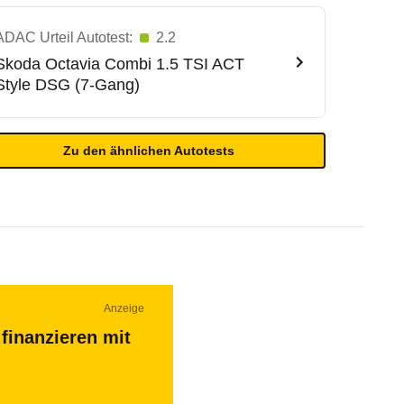
ADAC Urteil Autotest:
2.2
Skoda
Octavia Combi 1.5 TSI ACT
Style DSG (7-Gang)
Zu den ähnlichen Autotests
Anzeige
finanzieren mit