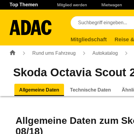
Navigation
Suche
Seiteninhalt
Fußzeile
Top Themen
Mitglied werden
Mietwagen
Mitgliedschaft
Reise &
Rund ums Fahrzeug
Autokatalog
Skoda Octavia Scout 2
Allgemeine Daten
Technische Daten
Ähnli
Allgemeine Daten zum
Sk
08/18)