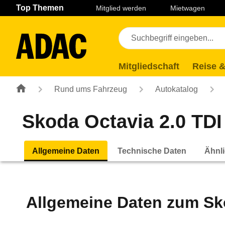
Navigation
Suche
Seiteninhalt
Fußzeile
Top Themen
Mitglied werden
Mietwagen
Mitgliedschaft
Reise &
Rund ums Fahrzeug
Autokatalog
Skoda Octavia 2.0 TDI 
Allgemeine Daten
Technische Daten
Ähnli
Allgemeine Daten zum
Sk