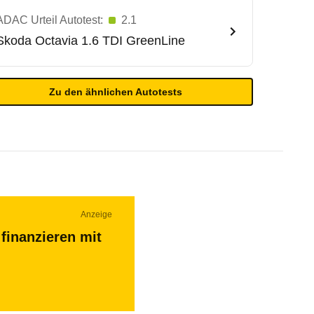
ADAC Urteil Autotest:
2.1
Skoda
Octavia 1.6 TDI GreenLine
Zu den ähnlichen Autotests
Anzeige
finanzieren mit