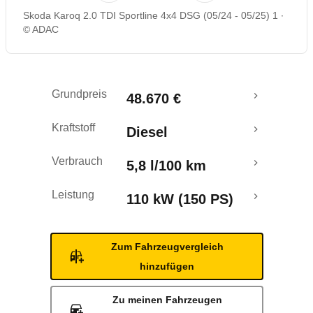
Skoda Karoq 2.0 TDI Sportline 4x4 DSG (05/24 - 05/25) 1
Rückrufe & Mängel
© ADAC
Grundpreis
48.670 €
Kraftstoff
Diesel
Verbrauch
5,8 l/100 km
Leistung
110 kW (150 PS)
Zum Fahrzeugvergleich
hinzufügen
Zu meinen Fahrzeugen