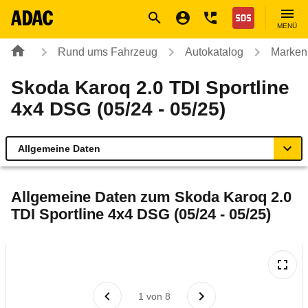
Navigation
Suche
Seiteninhalt
Fußzeile
Nothilfe
MENÜ
Rund ums Fahrzeug
Autokatalog
Marken
Skoda Karoq 2.0 TDI Sportline
4x4 DSG (05/24 - 05/25)
Allgemeine Daten
Allgemeine Daten
Allgemeine Daten zum
Skoda Karoq 2.0
TDI Sportline 4x4 DSG (05/24 - 05/25)
Technische Daten
Ähnliche Autotests
Laufende Kosten
1
von
8