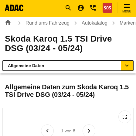
Navigation
Suche
Seiteninhalt
Fußzeile
Nothilfe
MENÜ
Rund ums Fahrzeug
Autokatalog
Marken
Skoda Karoq 1.5 TSI Drive
DSG (03/24 - 05/24)
Allgemeine Daten
Allgemeine Daten
Allgemeine Daten zum
Skoda Karoq 1.5
TSI Drive DSG (03/24 - 05/24)
Technische Daten
Ähnliche Autotests
Laufende Kosten
1
von
8