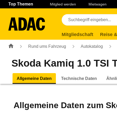
Navigation
Suche
Seiteninhalt
Fußzeile
Top Themen
Mitglied werden
Mietwagen
Mitgliedschaft
Reise &
Rund ums Fahrzeug
Autokatalog
Skoda Kamiq 1.0 TSI To
Allgemeine Daten
Technische Daten
Ähnli
Allgemeine Daten zum
Sk