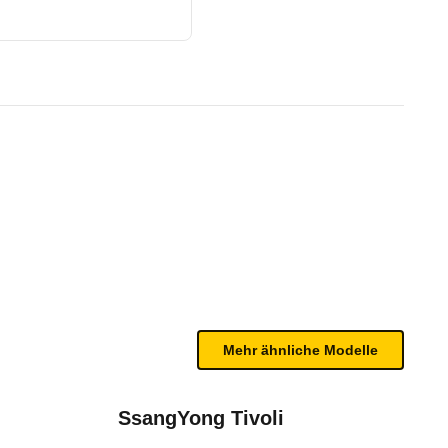
06/23)
te Fahrzeug.
n sind, entnehmen Sie bitte dem Rückruf, da häufi
Mehr ähnliche Modelle
24)
SsangYong Tivoli