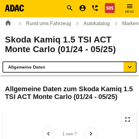
Navigation
Suche
Seiteninhalt
Fußzeile
Nothilfe
MENÜ
Rund ums Fahrzeug
Autokatalog
Marken
Skoda Kamiq 1.5 TSI ACT
Monte Carlo (01/24 - 05/25)
Allgemeine Daten
Allgemeine Daten
Allgemeine Daten zum
Skoda Kamiq 1.5
TSI ACT Monte Carlo (01/24 - 05/25)
Technische Daten
Ähnliche Autotests
Laufende Kosten
1
von
7