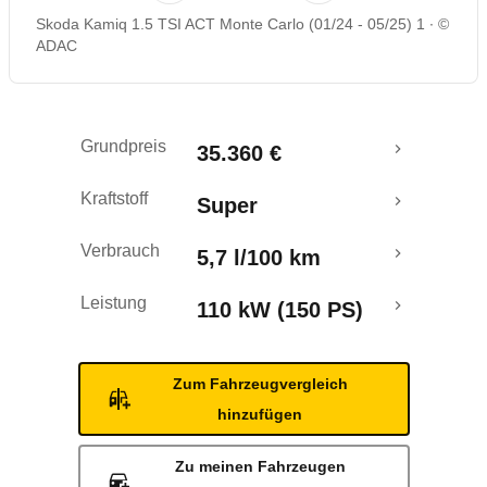
Skoda Kamiq 1.5 TSI ACT Monte Carlo (01/24 - 05/25) 1
©
Rückrufe & Mängel
ADAC
Grundpreis
35.360 €
Kraftstoff
Super
Verbrauch
5,7 l/100 km
Leistung
110 kW (150 PS)
Zum Fahrzeugvergleich
hinzufügen
Zu meinen Fahrzeugen