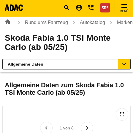
Navigation
Suche
Seiteninhalt
Fußzeile
Nothilfe
MENÜ
Rund ums Fahrzeug
Autokatalog
Marken
Skoda Fabia 1.0 TSI Monte
Carlo (ab 05/25)
Allgemeine Daten
Allgemeine Daten
Allgemeine Daten zum
Skoda Fabia 1.0
TSI Monte Carlo (ab 05/25)
Technische Daten
Ähnliche Autotests
Laufende Kosten
1
von
8