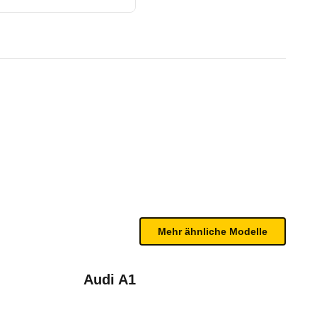
24 - 05/24)
te Fahrzeug.
Gurtwarnern in der ersten und zweiten Sitzreihe mi
n sind, entnehmen Sie bitte dem Rückruf, da häufi
Mehr ähnliche Modelle
Audi A1