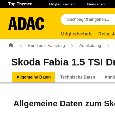
Navigation
Suche
Seiteninhalt
Fußzeile
Top Themen
Mitglied werden
Mietwagen
Mitgliedschaft
Reise &
Rund ums Fahrzeug
Autokatalog
Skoda Fabia 1.5 TSI Dr
Allgemeine Daten
Technische Daten
Ähnli
Allgemeine Daten zum
Sk